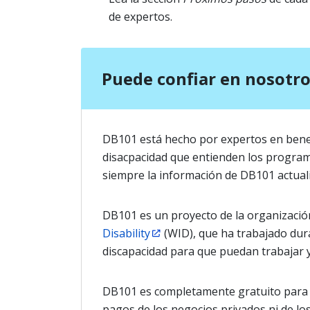
de expertos.
Puede confiar en nosotr
DB101 está hecho por expertos en bene
disacpacidad que entienden los progra
siempre la información de DB101 actuali
DB101 es un proyecto de la organización
Disability
(WID), que ha trabajado dur
discapacidad para que puedan trabajar 
DB101 es completamente gratuito para l
pagos de los negocios privados ni de los