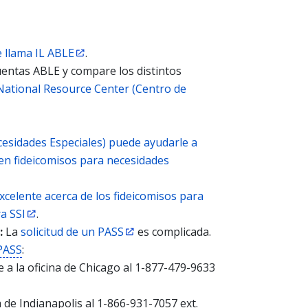
e llama IL ABLE
.
entas ABLE y compare los distintos
ational Resource Center (Centro de
cesidades Especiales) puede ayudarle a
en fideicomisos para necesidades
xcelente acerca de los fideicomisos para
ra SSI
.
:
La
solicitud de un PASS
es complicada.
 PASS
:
 a la oficina de Chicago al 1-877-479-9633
ina de Indianapolis al 1-866-931-7057 ext.